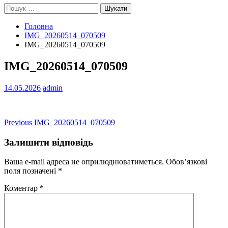
Пошук:
Головна
IMG_20260514_070509
IMG_20260514_070509
IMG_20260514_070509
14.05.2026
admin
Навігація
Previous
Previous
IMG_20260514_070509
post:
записів
Залишити відповідь
Ваша e-mail адреса не оприлюднюватиметься.
Обов’язкові
поля позначені
*
Коментар
*