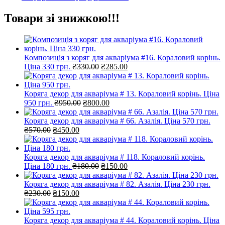
Товари зі знижкою!!!
Композиція з коряг для акваріума #16. Кораловий корінь.
Оригінальна
Поточна
Ціна 330 грн.
₴
330.00
₴
285.00
ціна:
ціна:
₴330.00.
₴285.00.
Коряга декор для акваріума # 13. Кораловий корінь. Ціна
Оригінальна
Поточна
950 грн.
₴
950.00
₴
800.00
ціна:
ціна:
₴950.00.
₴800.00.
Коряга декор для акваріума # 66. Азалія. Ціна 570 грн.
Оригінальна
Поточна
₴
570.00
₴
450.00
ціна:
ціна:
₴570.00.
₴450.00.
Коряга декор для акваріума # 118. Кораловий корінь.
Оригінальна
Поточна
Ціна 180 грн.
₴
180.00
₴
150.00
ціна:
ціна:
₴180.00.
₴150.00.
Коряга декор для акваріума # 82. Азалія. Ціна 230 грн.
Оригінальна
Поточна
₴
230.00
₴
150.00
ціна:
ціна:
₴230.00.
₴150.00.
Коряга декор для акваріума # 44. Кораловий корінь. Ціна