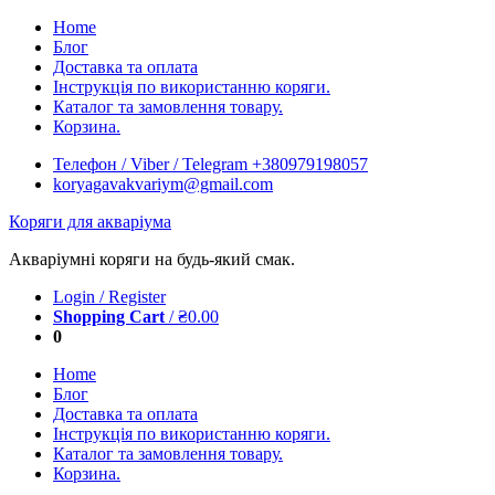
Skip
Home
to
Блог
content
Доставка та оплата
Інструкція по використанню коряги.
Каталог та замовлення товару.
Корзина.
Телефон / Viber / Telegram +380979198057
koryagavakvariym@gmail.com
Коряги для акваріума
Акваріумні коряги на будь-який смак.
Login / Register
Shopping Cart
/
₴
0.00
0
Home
Блог
Доставка та оплата
Інструкція по використанню коряги.
Каталог та замовлення товару.
Корзина.