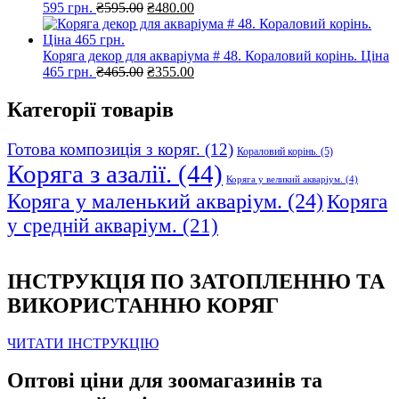
Оригінальна
Поточна
595 грн.
₴
595.00
₴
480.00
ціна:
ціна:
₴595.00.
₴480.00.
Коряга декор для акваріума # 48. Кораловий корінь. Ціна
Оригінальна
Поточна
465 грн.
₴
465.00
₴
355.00
ціна:
ціна:
₴465.00.
₴355.00.
Категорії товарів
Готова композиція з коряг.
(12)
Кораловий корінь.
(5)
Коряга з азалії.
(44)
Коряга у великий акваріум.
(4)
Коряга у маленький акваріум.
(24)
Коряга
у средній акваріум.
(21)
ІНСТРУКЦІЯ ПО ЗАТОПЛЕННЮ ТА
ВИКОРИСТАННЮ КОРЯГ
ЧИТАТИ ІНСТРУКЦІЮ
Оптові ціни для зоомагазинів та