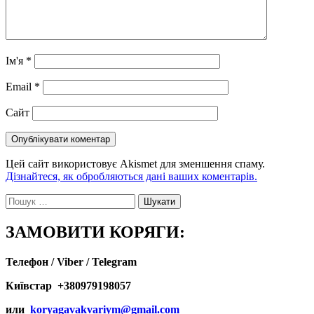
Ім'я
*
Email
*
Сайт
Цей сайт використовує Akismet для зменшення спаму.
Дізнайтеся, як обробляються дані ваших коментарів.
Пошук:
ЗАМОВИТИ КОРЯГИ:
Телефон / Viber / Telegram
Київстар +380979198057
или
koryagavakvariym@gmail.com