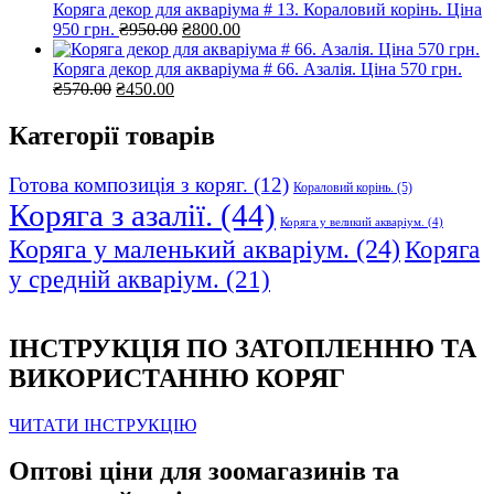
Коряга декор для акваріума # 13. Кораловий корінь. Ціна
Оригінальна
Поточна
950 грн.
₴
950.00
₴
800.00
ціна:
ціна:
₴950.00.
₴800.00.
Коряга декор для акваріума # 66. Азалія. Ціна 570 грн.
Оригінальна
Поточна
₴
570.00
₴
450.00
ціна:
ціна:
₴570.00.
₴450.00.
Категорії товарів
Готова композиція з коряг.
(12)
Кораловий корінь.
(5)
Коряга з азалії.
(44)
Коряга у великий акваріум.
(4)
Коряга у маленький акваріум.
(24)
Коряга
у средній акваріум.
(21)
ІНСТРУКЦІЯ ПО ЗАТОПЛЕННЮ ТА
ВИКОРИСТАННЮ КОРЯГ
ЧИТАТИ ІНСТРУКЦІЮ
Оптові ціни для зоомагазинів та