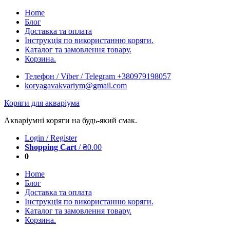
Skip
Home
to
Блог
content
Доставка та оплата
Інструкція по використанню коряги.
Каталог та замовлення товару.
Корзина.
Телефон / Viber / Telegram +380979198057
koryagavakvariym@gmail.com
Коряги для акваріума
Акваріумні коряги на будь-який смак.
Login / Register
Shopping Cart
/
₴
0.00
0
Home
Блог
Доставка та оплата
Інструкція по використанню коряги.
Каталог та замовлення товару.
Корзина.