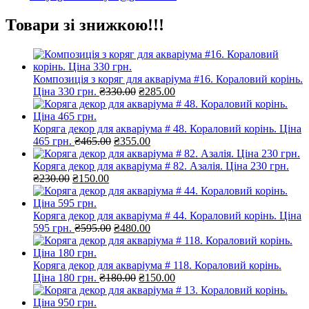
Товари зі знижкою!!!
Композиція з коряг для акваріума #16. Кораловий корінь.
Оригінальна
Поточна
Ціна 330 грн.
₴
330.00
₴
285.00
ціна:
ціна:
₴330.00.
₴285.00.
Коряга декор для акваріума # 48. Кораловий корінь. Ціна
Оригінальна
Поточна
465 грн.
₴
465.00
₴
355.00
ціна:
ціна:
₴465.00.
₴355.00.
Коряга декор для акваріума # 82. Азалія. Ціна 230 грн.
Оригінальна
Поточна
₴
230.00
₴
150.00
ціна:
ціна:
₴230.00.
₴150.00.
Коряга декор для акваріума # 44. Кораловий корінь. Ціна
Оригінальна
Поточна
595 грн.
₴
595.00
₴
480.00
ціна:
ціна:
₴595.00.
₴480.00.
Коряга декор для акваріума # 118. Кораловий корінь.
Оригінальна
Поточна
Ціна 180 грн.
₴
180.00
₴
150.00
ціна:
ціна:
₴180.00.
₴150.00.