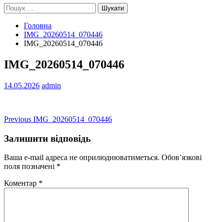
Пошук:
Головна
IMG_20260514_070446
IMG_20260514_070446
IMG_20260514_070446
14.05.2026
admin
Навігація
Previous
Previous
IMG_20260514_070446
post:
записів
Залишити відповідь
Ваша e-mail адреса не оприлюднюватиметься.
Обов’язкові
поля позначені
*
Коментар
*