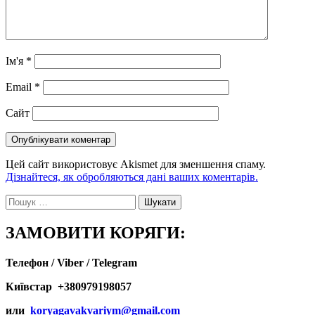
Ім'я
*
Email
*
Сайт
Цей сайт використовує Akismet для зменшення спаму.
Дізнайтеся, як обробляються дані ваших коментарів.
Пошук:
ЗАМОВИТИ КОРЯГИ:
Телефон / Viber / Telegram
Київстар +380979198057
или
koryagavakvariym@gmail.com