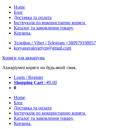
Skip
Home
to
Блог
content
Доставка та оплата
Інструкція по використанню коряги.
Каталог та замовлення товару.
Корзина.
Телефон / Viber / Telegram +380979198057
koryagavakvariym@gmail.com
Коряги для акваріума
Акваріумні коряги на будь-який смак.
Login / Register
Shopping Cart
/
₴
0.00
0
Home
Блог
Доставка та оплата
Інструкція по використанню коряги.
Каталог та замовлення товару.
Корзина.