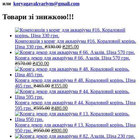
или
koryagavakvariym@gmail.com
Товари зі знижкою!!!
Композиція з коряг для акваріума #16. Кораловий корінь.
Оригінальна
Поточна
Ціна 330 грн.
₴
330.00
₴
285.00
ціна:
ціна:
₴330.00.
₴285.00.
Коряга декор для акваріума # 66. Азалія. Ціна 570 грн.
Оригінальна
Поточна
₴
570.00
₴
450.00
ціна:
ціна:
₴570.00.
₴450.00.
Коряга декор для акваріума # 48. Кораловий корінь. Ціна
Оригінальна
Поточна
465 грн.
₴
465.00
₴
355.00
ціна:
ціна:
₴465.00.
₴355.00.
Коряга декор для акваріума # 44. Кораловий корінь. Ціна
Оригінальна
Поточна
595 грн.
₴
595.00
₴
480.00
ціна:
ціна:
₴595.00.
₴480.00.
Коряга декор для акваріума # 13. Кораловий корінь. Ціна
Оригінальна
Поточна
950 грн.
₴
950.00
₴
800.00
ціна:
ціна: