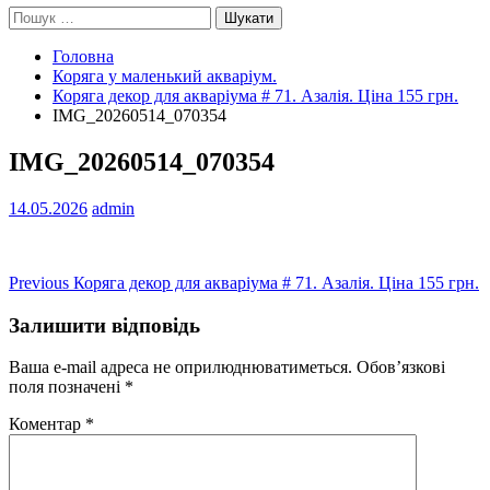
Пошук:
Головна
Коряга у маленький акваріум.
Коряга декор для акваріума # 71. Азалія. Ціна 155 грн.
IMG_20260514_070354
IMG_20260514_070354
14.05.2026
admin
Навігація
Previous
Previous
Коряга декор для акваріума # 71. Азалія. Ціна 155 грн.
post:
записів
Залишити відповідь
Ваша e-mail адреса не оприлюднюватиметься.
Обов’язкові
поля позначені
*
Коментар
*