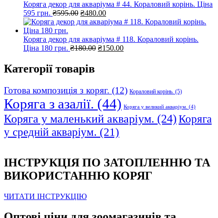
Коряга декор для акваріума # 44. Кораловий корінь. Ціна
Оригінальна
Поточна
595 грн.
₴
595.00
₴
480.00
ціна:
ціна:
₴595.00.
₴480.00.
Коряга декор для акваріума # 118. Кораловий корінь.
Оригінальна
Поточна
Ціна 180 грн.
₴
180.00
₴
150.00
ціна:
ціна:
₴180.00.
₴150.00.
Категорії товарів
Готова композиція з коряг.
(12)
Кораловий корінь.
(5)
Коряга з азалії.
(44)
Коряга у великий акваріум.
(4)
Коряга у маленький акваріум.
(24)
Коряга
у средній акваріум.
(21)
ІНСТРУКЦІЯ ПО ЗАТОПЛЕННЮ ТА
ВИКОРИСТАННЮ КОРЯГ
ЧИТАТИ ІНСТРУКЦІЮ
Оптові ціни для зоомагазинів та