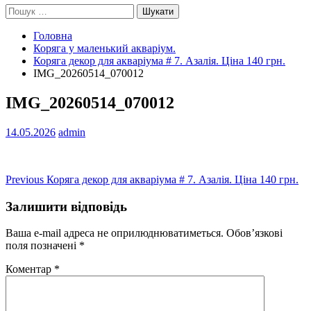
Пошук:
Головна
Коряга у маленький акваріум.
Коряга декор для акваріума # 7. Азалія. Ціна 140 грн.
IMG_20260514_070012
IMG_20260514_070012
14.05.2026
admin
Навігація
Previous
Previous
Коряга декор для акваріума # 7. Азалія. Ціна 140 грн.
post:
записів
Залишити відповідь
Ваша e-mail адреса не оприлюднюватиметься.
Обов’язкові
поля позначені
*
Коментар
*