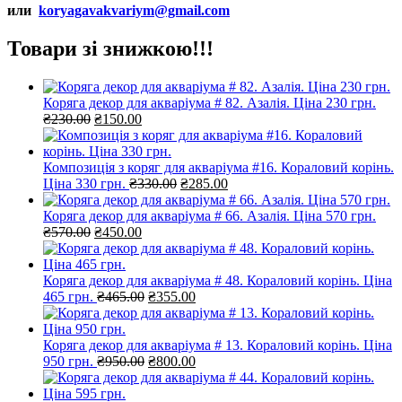
или
koryagavakvariym@gmail.com
Товари зі знижкою!!!
Коряга декор для акваріума # 82. Азалія. Ціна 230 грн.
Оригінальна
Поточна
₴
230.00
₴
150.00
ціна:
ціна:
₴230.00.
₴150.00.
Композиція з коряг для акваріума #16. Кораловий корінь.
Оригінальна
Поточна
Ціна 330 грн.
₴
330.00
₴
285.00
ціна:
ціна:
₴330.00.
₴285.00.
Коряга декор для акваріума # 66. Азалія. Ціна 570 грн.
Оригінальна
Поточна
₴
570.00
₴
450.00
ціна:
ціна:
₴570.00.
₴450.00.
Коряга декор для акваріума # 48. Кораловий корінь. Ціна
Оригінальна
Поточна
465 грн.
₴
465.00
₴
355.00
ціна:
ціна:
₴465.00.
₴355.00.
Коряга декор для акваріума # 13. Кораловий корінь. Ціна
Оригінальна
Поточна
950 грн.
₴
950.00
₴
800.00
ціна:
ціна:
₴950.00.
₴800.00.