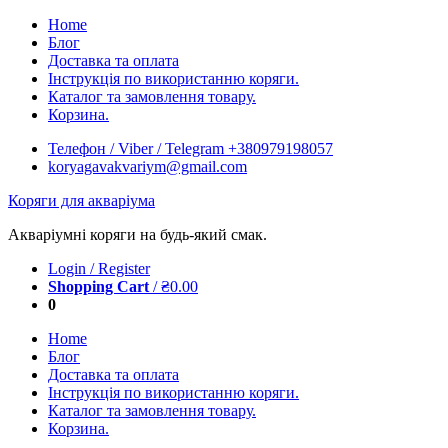
Skip
Home
to
Блог
content
Доставка та оплата
Інструкція по використанню коряги.
Каталог та замовлення товару.
Корзина.
Телефон / Viber / Telegram +380979198057
koryagavakvariym@gmail.com
Коряги для акваріума
Акваріумні коряги на будь-який смак.
Login / Register
Shopping Cart
/
₴
0.00
0
Home
Блог
Доставка та оплата
Інструкція по використанню коряги.
Каталог та замовлення товару.
Корзина.