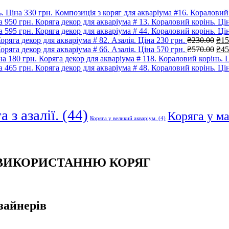
Композиція з коряг для акваріума #16. Кораловий 
Коряга декор для акваріума # 13. Кораловий корінь. Цін
Коряга декор для акваріума # 44. Кораловий корінь. Цін
Ори
оряга декор для акваріума # 82. Азалія. Ціна 230 грн.
₴
230.00
₴
15
цін
Ори
оряга декор для акваріума # 66. Азалія. Ціна 570 грн.
₴
570.00
₴
45
₴23
цін
Коряга декор для акваріума # 118. Кораловий корінь. Ц
₴57
Коряга декор для акваріума # 48. Кораловий корінь. Цін
 з азалії.
(44)
Коряга у м
Коряга у великий акваріум.
(4)
 ВИКОРИСТАННЮ КОРЯГ
зайнерів