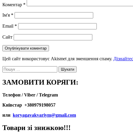
Коментар
*
Ім'я
*
Email
*
Сайт
Цей сайт використовує Akismet для зменшення спаму.
Дізнайтес
Пошук:
ЗАМОВИТИ КОРЯГИ:
Телефон / Viber / Telegram
Київстар +380979198057
или
koryagavakvariym@gmail.com
Товари зі знижкою!!!