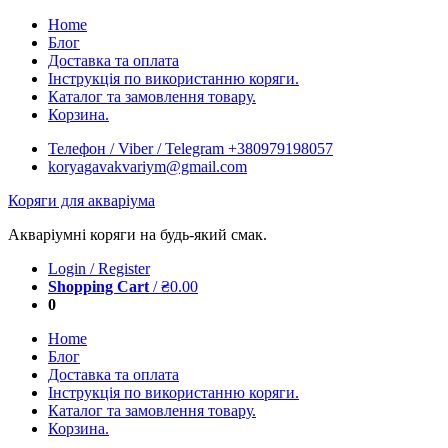
Skip
Home
to
Блог
content
Доставка та оплата
Інструкція по використанню коряги.
Каталог та замовлення товару.
Корзина.
Телефон / Viber / Telegram +380979198057
koryagavakvariym@gmail.com
Коряги для акваріума
Акваріумні коряги на будь-який смак.
Login / Register
Shopping Cart
/
₴
0.00
0
Home
Блог
Доставка та оплата
Інструкція по використанню коряги.
Каталог та замовлення товару.
Корзина.