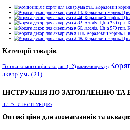
К
К
Категорії товарів
Коряга
Готова композиція з коряг.
(12)
Кораловий корінь.
(5)
акваріум.
(21)
ІНСТРУКЦІЯ ПО ЗАТОПЛЕННЮ ТА
ЧИТАТИ ІНСТРУКЦІЮ
Оптові ціни для зоомагазинів та аквади