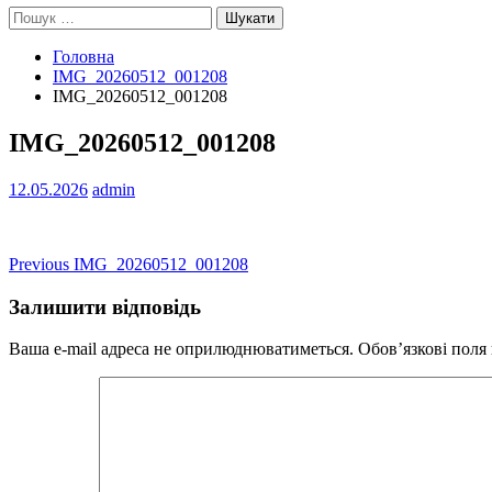
Пошук:
Головна
IMG_20260512_001208
IMG_20260512_001208
IMG_20260512_001208
12.05.2026
admin
Навігація
Previous
Previous
IMG_20260512_001208
post:
записів
Залишити відповідь
Ваша e-mail адреса не оприлюднюватиметься.
Обов’язкові поля