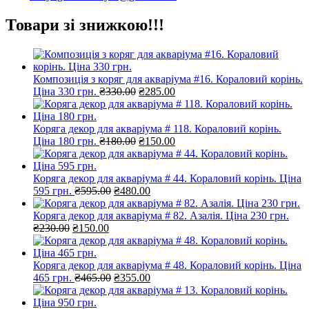
Товари зі знижкою!!!
Композиція з коряг для акваріума #16. Кораловий корінь.
Оригінальна
Поточна
Ціна 330 грн.
₴
330.00
₴
285.00
ціна:
ціна:
₴330.00.
₴285.00.
Коряга декор для акваріума # 118. Кораловий корінь.
Оригінальна
Поточна
Ціна 180 грн.
₴
180.00
₴
150.00
ціна:
ціна:
₴180.00.
₴150.00.
Коряга декор для акваріума # 44. Кораловий корінь. Ціна
Оригінальна
Поточна
595 грн.
₴
595.00
₴
480.00
ціна:
ціна:
₴595.00.
₴480.00.
Коряга декор для акваріума # 82. Азалія. Ціна 230 грн.
Оригінальна
Поточна
₴
230.00
₴
150.00
ціна:
ціна:
₴230.00.
₴150.00.
Коряга декор для акваріума # 48. Кораловий корінь. Ціна
Оригінальна
Поточна
465 грн.
₴
465.00
₴
355.00
ціна:
ціна:
₴465.00.
₴355.00.