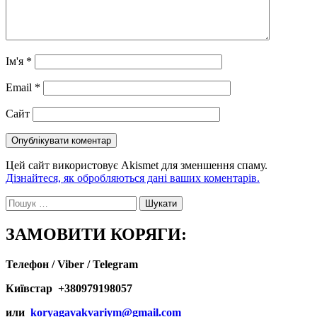
Ім'я
*
Email
*
Сайт
Цей сайт використовує Akismet для зменшення спаму.
Дізнайтеся, як обробляються дані ваших коментарів.
Пошук:
ЗАМОВИТИ КОРЯГИ:
Телефон / Viber / Telegram
Київстар +380979198057
или
koryagavakvariym@gmail.com