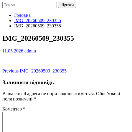
Пошук:
Головна
IMG_20260509_230355
IMG_20260509_230355
IMG_20260509_230355
11.05.2026
admin
Навігація
Previous
Previous
IMG_20260509_230355
post:
записів
Залишити відповідь
Ваша e-mail адреса не оприлюднюватиметься.
Обов’язкові
поля позначені
*
Коментар
*