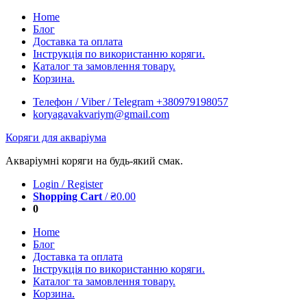
Skip
Home
to
Блог
content
Доставка та оплата
Інструкція по використанню коряги.
Каталог та замовлення товару.
Корзина.
Телефон / Viber / Telegram +380979198057
koryagavakvariym@gmail.com
Коряги для акваріума
Акваріумні коряги на будь-який смак.
Login / Register
Shopping Cart
/
₴
0.00
0
Home
Блог
Доставка та оплата
Інструкція по використанню коряги.
Каталог та замовлення товару.
Корзина.