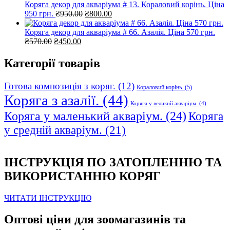
Коряга декор для акваріума # 13. Кораловий корінь. Ціна
Оригінальна
Поточна
950 грн.
₴
950.00
₴
800.00
ціна:
ціна:
₴950.00.
₴800.00.
Коряга декор для акваріума # 66. Азалія. Ціна 570 грн.
Оригінальна
Поточна
₴
570.00
₴
450.00
ціна:
ціна:
₴570.00.
₴450.00.
Категорії товарів
Готова композиція з коряг.
(12)
Кораловий корінь.
(5)
Коряга з азалії.
(44)
Коряга у великий акваріум.
(4)
Коряга у маленький акваріум.
(24)
Коряга
у средній акваріум.
(21)
ІНСТРУКЦІЯ ПО ЗАТОПЛЕННЮ ТА
ВИКОРИСТАННЮ КОРЯГ
ЧИТАТИ ІНСТРУКЦІЮ
Оптові ціни для зоомагазинів та