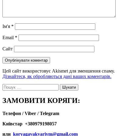
Ім'я
*
Email
*
Сайт
Цей сайт використовує Akismet для зменшення спаму.
Дізнайтеся, як обробляються дані ваших коментарів.
Пошук:
ЗАМОВИТИ КОРЯГИ:
Телефон / Viber / Telegram
Київстар +380979198057
или
koryagavakvariym@gmail.com