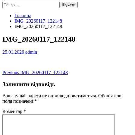
Пошук:
Головна
IMG_20260117_122148
IMG_20260117_122148
IMG_20260117_122148
25.01.2026
admin
Навігація
Previous
Previous
IMG_20260117_122148
post:
записів
Залишити відповідь
Ваша e-mail адреса не оприлюднюватиметься.
Обов’язкові
поля позначені
*
Коментар
*