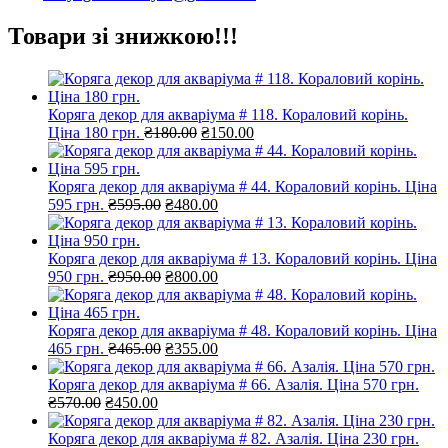
Товари зі знижкою!!!
Коряга декор для акваріума # 118. Кораловий корінь.
Оригінальна
Поточна
Ціна 180 грн.
₴
180.00
₴
150.00
ціна:
ціна:
₴180.00.
₴150.00.
Коряга декор для акваріума # 44. Кораловий корінь. Ціна
Оригінальна
Поточна
595 грн.
₴
595.00
₴
480.00
ціна:
ціна:
₴595.00.
₴480.00.
Коряга декор для акваріума # 13. Кораловий корінь. Ціна
Оригінальна
Поточна
950 грн.
₴
950.00
₴
800.00
ціна:
ціна:
₴950.00.
₴800.00.
Коряга декор для акваріума # 48. Кораловий корінь. Ціна
Оригінальна
Поточна
465 грн.
₴
465.00
₴
355.00
ціна:
ціна:
₴465.00.
₴355.00.
Коряга декор для акваріума # 66. Азалія. Ціна 570 грн.
Оригінальна
Поточна
₴
570.00
₴
450.00
ціна:
ціна:
₴570.00.
₴450.00.
Коряга декор для акваріума # 82. Азалія. Ціна 230 грн.