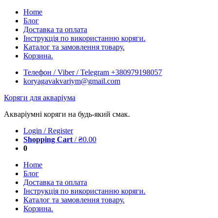
Skip
Home
to
Блог
content
Доставка та оплата
Інструкція по використанню коряги.
Каталог та замовлення товару.
Корзина.
Телефон / Viber / Telegram +380979198057
koryagavakvariym@gmail.com
Коряги для акваріума
Акваріумні коряги на будь-який смак.
Login / Register
Shopping Cart
/
₴
0.00
0
Home
Блог
Доставка та оплата
Інструкція по використанню коряги.
Каталог та замовлення товару.
Корзина.