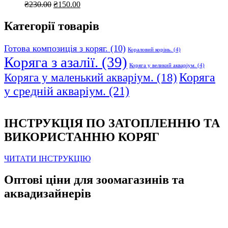
Оригінальна
Поточна
₴
230.00
₴
150.00
ціна:
ціна:
₴230.00.
₴150.00.
Категорії товарів
Готова композиція з коряг.
(10)
Кораловий корінь.
(4)
Коряга з азалії.
(39)
Коряга у великий акваріум.
(4)
Коряга
Коряга у маленький акваріум.
(18)
у средній акваріум.
(21)
ІНСТРУКЦІЯ ПО ЗАТОПЛЕННЮ ТА
ВИКОРИСТАННЮ КОРЯГ
ЧИТАТИ ІНСТРУКЦІЮ
Оптові ціни для зоомагазинів та
аквадизайнерів