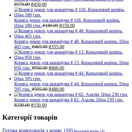
Оригінальна
Поточна
₴
570.00
₴
450.00
ціна:
ціна:
₴570.00.
₴450.00.
Коряга декор для акваріума # 118. Кораловий корінь.
Оригінальна
Поточна
Ціна 180 грн.
₴
180.00
₴
150.00
ціна:
ціна:
₴180.00.
₴150.00.
Коряга декор для акваріума # 48. Кораловий корінь. Ціна
Оригінальна
Поточна
465 грн.
₴
465.00
₴
355.00
ціна:
ціна:
₴465.00.
₴355.00.
Коряга декор для акваріума # 13. Кораловий корінь. Ціна
Оригінальна
Поточна
950 грн.
₴
950.00
₴
800.00
ціна:
ціна:
₴950.00.
₴800.00.
Коряга декор для акваріума # 44. Кораловий корінь. Ціна
Оригінальна
Поточна
595 грн.
₴
595.00
₴
480.00
ціна:
ціна:
₴595.00.
₴480.00.
Коряга декор для акваріума # 82. Азалія. Ціна 230 грн.
Оригінальна
Поточна
₴
230.00
₴
150.00
ціна:
ціна:
₴230.00.
₴150.00.
Категорії товарів
Готова композиція з коряг.
(10)
Кораловий корінь.
(4)