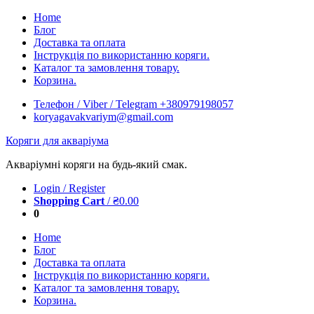
Skip
Home
to
Блог
content
Доставка та оплата
Інструкція по використанню коряги.
Каталог та замовлення товару.
Корзина.
Телефон / Viber / Telegram +380979198057
koryagavakvariym@gmail.com
Коряги для акваріума
Акваріумні коряги на будь-який смак.
Login / Register
Shopping Cart
/
₴
0.00
0
Home
Блог
Доставка та оплата
Інструкція по використанню коряги.
Каталог та замовлення товару.
Корзина.