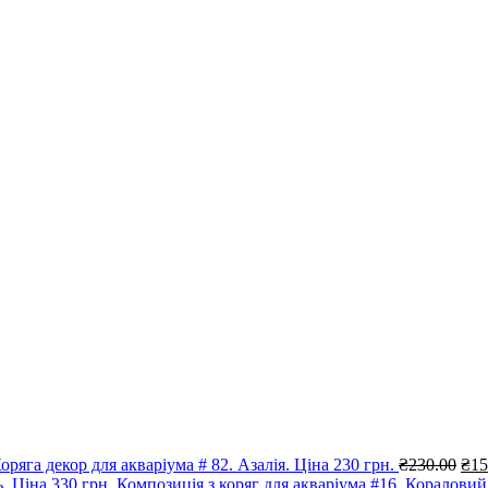
Ори
оряга декор для акваріума # 82. Азалія. Ціна 230 грн.
₴
230.00
₴
15
цін
Композиція з коряг для акваріума #16. Кораловий 