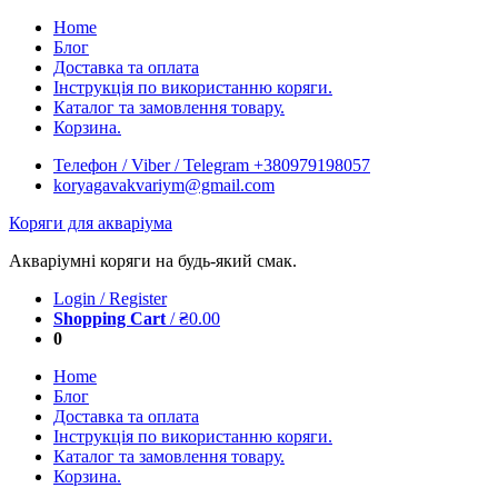
Skip
Home
to
Блог
content
Доставка та оплата
Інструкція по використанню коряги.
Каталог та замовлення товару.
Корзина.
Телефон / Viber / Telegram +380979198057
koryagavakvariym@gmail.com
Коряги для акваріума
Акваріумні коряги на будь-який смак.
Login / Register
Shopping Cart
/
₴
0.00
0
Home
Блог
Доставка та оплата
Інструкція по використанню коряги.
Каталог та замовлення товару.
Корзина.