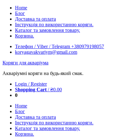
Skip
Home
to
Блог
content
Доставка та оплата
Інструкція по використанню коряги.
Каталог та замовлення товару.
Корзина.
Телефон / Viber / Telegram +380979198057
koryagavakvariym@gmail.com
Коряги для акваріума
Акваріумні коряги на будь-який смак.
Login / Register
Shopping Cart
/
₴
0.00
0
Home
Блог
Доставка та оплата
Інструкція по використанню коряги.
Каталог та замовлення товару.
Корзина.