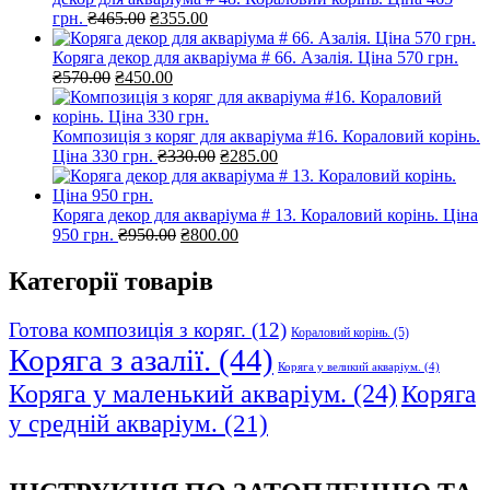
Оригінальна
Поточна
грн.
₴
465.00
₴
355.00
ціна:
ціна:
₴465.00.
₴355.00.
Коряга декор для акваріума # 66. Азалія. Ціна 570 грн.
Оригінальна
Поточна
₴
570.00
₴
450.00
ціна:
ціна:
₴570.00.
₴450.00.
Композиція з коряг для акваріума #16. Кораловий корінь.
Оригінальна
Поточна
Ціна 330 грн.
₴
330.00
₴
285.00
ціна:
ціна:
₴330.00.
₴285.00.
Коряга декор для акваріума # 13. Кораловий корінь. Ціна
Оригінальна
Поточна
950 грн.
₴
950.00
₴
800.00
ціна:
ціна:
₴950.00.
₴800.00.
Категорії товарів
Готова композиція з коряг.
(12)
Кораловий корінь.
(5)
Коряга з азалії.
(44)
Коряга у великий акваріум.
(4)
Коряга у маленький акваріум.
(24)
Коряга
у средній акваріум.
(21)