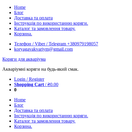
Skip
Home
to
Блог
content
Доставка та оплата
Інструкція по використанню коряги.
Каталог та замовлення товару.
Корзина.
Телефон / Viber / Telegram +380979198057
koryagavakvariym@gmail.com
Коряги для акваріума
Акваріумні коряги на будь-який смак.
Login / Register
Shopping Cart
/
₴
0.00
0
Home
Блог
Доставка та оплата
Інструкція по використанню коряги.
Каталог та замовлення товару.
Корзина.