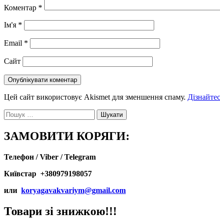
Коментар
*
Ім'я
*
Email
*
Сайт
Цей сайт використовує Akismet для зменшення спаму.
Дізнайтес
Пошук:
ЗАМОВИТИ КОРЯГИ:
Телефон / Viber / Telegram
Київстар +380979198057
или
koryagavakvariym@gmail.com
Товари зі знижкою!!!