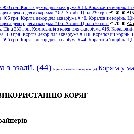
Коряга декор для акваріума # 13. Кораловий корінь. Цін
Ори
оряга декор для акваріума # 82. Азалія. Ціна 230 грн.
₴
230.00
₴
15
цін
Коряга декор для акваріума # 48. Кораловий корінь. Цін
₴23
Ори
оряга декор для акваріума # 66. Азалія. Ціна 570 грн.
₴
570.00
₴
45
цін
Композиція з коряг для акваріума #16. Кораловий 
₴57
Коряга декор для акваріума # 118. Кораловий корінь. Ц
Коряга декор для акваріума # 44. Кораловий корінь. Цін
 з азалії.
(44)
Коряга у м
Коряга у великий акваріум.
(4)
 ВИКОРИСТАННЮ КОРЯГ
зайнерів