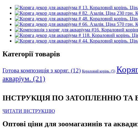
К
К
Категорії товарів
Коряга
Готова композиція з коряг.
(12)
Кораловий корінь.
(5)
акваріум.
(21)
ІНСТРУКЦІЯ ПО ЗАТОПЛЕННЮ ТА
ЧИТАТИ ІНСТРУКЦІЮ
Оптові ціни для зоомагазинів та аквади