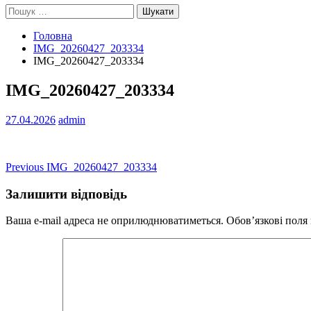
Пошук:
Головна
IMG_20260427_203334
IMG_20260427_203334
IMG_20260427_203334
27.04.2026
admin
Навігація
Previous
Previous
IMG_20260427_203334
post:
записів
Залишити відповідь
Ваша e-mail адреса не оприлюднюватиметься.
Обов’язкові поля