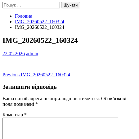
Пошук:
Головна
IMG_20260522_160324
IMG_20260522_160324
IMG_20260522_160324
22.05.2026
admin
Навігація
Previous
Previous
IMG_20260522_160324
post:
записів
Залишити відповідь
Ваша e-mail адреса не оприлюднюватиметься.
Обов’язкові
поля позначені
*
Коментар
*