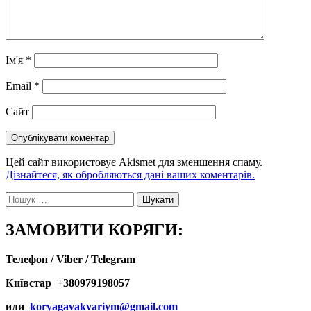
Ім'я
*
Email
*
Сайт
Цей сайт використовує Akismet для зменшення спаму.
Дізнайтеся, як обробляються дані ваших коментарів.
Пошук:
ЗАМОВИТИ КОРЯГИ:
Телефон / Viber / Telegram
Київстар +380979198057
или
koryagavakvariym@gmail.com