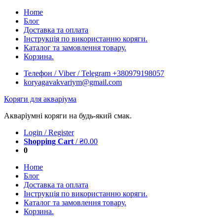
Skip
Home
to
Блог
content
Доставка та оплата
Інструкція по використанню коряги.
Каталог та замовлення товару.
Корзина.
Телефон / Viber / Telegram +380979198057
koryagavakvariym@gmail.com
Коряги для акваріума
Акваріумні коряги на будь-який смак.
Login / Register
Shopping Cart
/
₴
0.00
0
Home
Блог
Доставка та оплата
Інструкція по використанню коряги.
Каталог та замовлення товару.
Корзина.