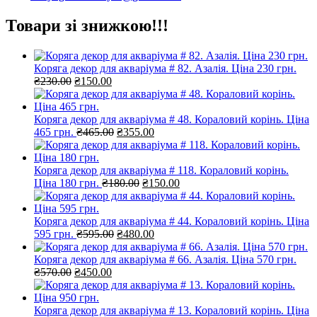
Товари зі знижкою!!!
Коряга декор для акваріума # 82. Азалія. Ціна 230 грн.
Оригінальна
Поточна
₴
230.00
₴
150.00
ціна:
ціна:
₴230.00.
₴150.00.
Коряга декор для акваріума # 48. Кораловий корінь. Ціна
Оригінальна
Поточна
465 грн.
₴
465.00
₴
355.00
ціна:
ціна:
₴465.00.
₴355.00.
Коряга декор для акваріума # 118. Кораловий корінь.
Оригінальна
Поточна
Ціна 180 грн.
₴
180.00
₴
150.00
ціна:
ціна:
₴180.00.
₴150.00.
Коряга декор для акваріума # 44. Кораловий корінь. Ціна
Оригінальна
Поточна
595 грн.
₴
595.00
₴
480.00
ціна:
ціна:
₴595.00.
₴480.00.
Коряга декор для акваріума # 66. Азалія. Ціна 570 грн.
Оригінальна
Поточна
₴
570.00
₴
450.00
ціна:
ціна:
₴570.00.
₴450.00.
Коряга декор для акваріума # 13. Кораловий корінь. Ціна