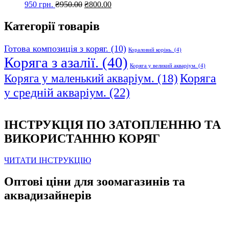
Оригінальна
Поточна
950 грн.
₴
950.00
₴
800.00
ціна:
ціна:
₴950.00.
₴800.00.
Категорії товарів
Готова композиція з коряг.
(10)
Кораловий корінь.
(4)
Коряга з азалії.
(40)
Коряга у великий акваріум.
(4)
Коряга
Коряга у маленький акваріум.
(18)
у средній акваріум.
(22)
ІНСТРУКЦІЯ ПО ЗАТОПЛЕННЮ ТА
ВИКОРИСТАННЮ КОРЯГ
ЧИТАТИ ІНСТРУКЦІЮ
Оптові ціни для зоомагазинів та
аквадизайнерів