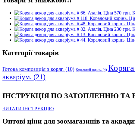
К
К
Категорії товарів
Коряга 
Готова композиція з коряг.
(10)
Кораловий корінь.
(4)
акваріум.
(21)
ІНСТРУКЦІЯ ПО ЗАТОПЛЕННЮ ТА
ЧИТАТИ ІНСТРУКЦІЮ
Оптові ціни для зоомагазинів та аквади