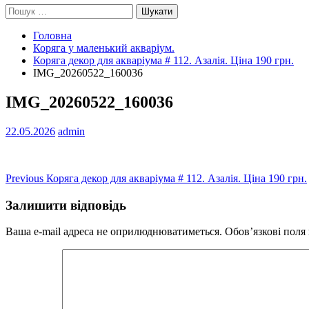
Пошук:
Головна
Коряга у маленький акваріум.
Коряга декор для акваріума # 112. Азалія. Ціна 190 грн.
IMG_20260522_160036
IMG_20260522_160036
22.05.2026
admin
Навігація
Previous
Previous
Коряга декор для акваріума # 112. Азалія. Ціна 190 грн.
post:
записів
Залишити відповідь
Ваша e-mail адреса не оприлюднюватиметься.
Обов’язкові поля