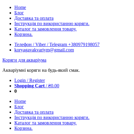
Skip
Home
to
Блог
content
Доставка та оплата
Інструкція по використанню коряги.
Каталог та замовлення товару.
Корзина.
Телефон / Viber / Telegram +380979198057
koryagavakvariym@gmail.com
Коряги для акваріума
Акваріумні коряги на будь-який смак.
Login / Register
Shopping Cart
/
₴
0.00
0
Home
Блог
Доставка та оплата
Інструкція по використанню коряги.
Каталог та замовлення товару.
Корзина.