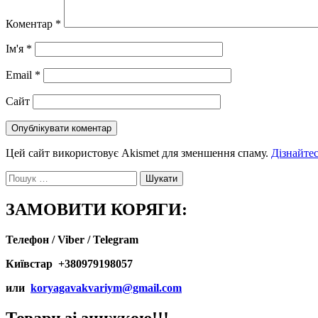
Коментар
*
Ім'я
*
Email
*
Сайт
Цей сайт використовує Akismet для зменшення спаму.
Дізнайтес
Пошук:
ЗАМОВИТИ КОРЯГИ:
Телефон / Viber / Telegram
Київстар +380979198057
или
koryagavakvariym@gmail.com
Товари зі знижкою!!!