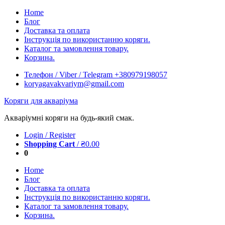
Skip
Home
to
Блог
content
Доставка та оплата
Інструкція по використанню коряги.
Каталог та замовлення товару.
Корзина.
Телефон / Viber / Telegram +380979198057
koryagavakvariym@gmail.com
Коряги для акваріума
Акваріумні коряги на будь-який смак.
Login / Register
Shopping Cart
/
₴
0.00
0
Home
Блог
Доставка та оплата
Інструкція по використанню коряги.
Каталог та замовлення товару.
Корзина.