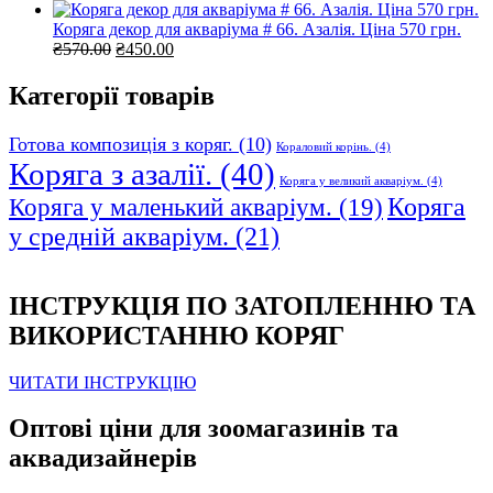
ціна:
ціна:
₴230.00.
₴150.00.
Коряга декор для акваріума # 66. Азалія. Ціна 570 грн.
Оригінальна
Поточна
₴
570.00
₴
450.00
ціна:
ціна:
₴570.00.
₴450.00.
Категорії товарів
Готова композиція з коряг.
(10)
Кораловий корінь.
(4)
Коряга з азалії.
(40)
Коряга у великий акваріум.
(4)
Коряга
Коряга у маленький акваріум.
(19)
у средній акваріум.
(21)
ІНСТРУКЦІЯ ПО ЗАТОПЛЕННЮ ТА
ВИКОРИСТАННЮ КОРЯГ
ЧИТАТИ ІНСТРУКЦІЮ
Оптові ціни для зоомагазинів та
аквадизайнерів