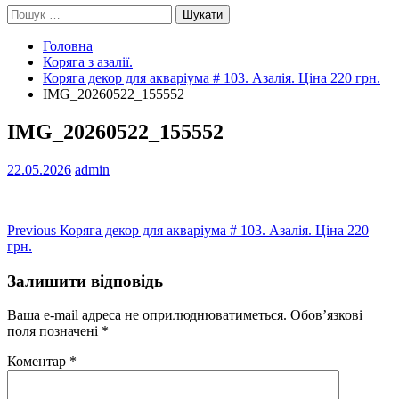
Пошук:
Головна
Коряга з азалії.
Коряга декор для акваріума # 103. Азалія. Ціна 220 грн.
IMG_20260522_155552
IMG_20260522_155552
22.05.2026
admin
Навігація
Previous
Previous
Коряга декор для акваріума # 103. Азалія. Ціна 220
post:
грн.
записів
Залишити відповідь
Ваша e-mail адреса не оприлюднюватиметься.
Обов’язкові
поля позначені
*
Коментар
*