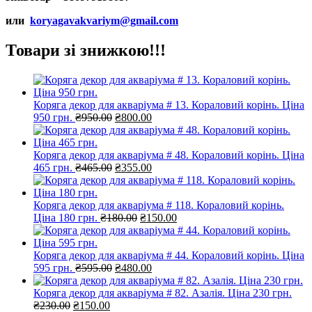
или
koryagavakvariym@gmail.com
Товари зі знижкою!!!
Коряга декор для акваріума # 13. Кораловий корінь. Ціна
Оригінальна
Поточна
950 грн.
₴
950.00
₴
800.00
ціна:
ціна:
₴950.00.
₴800.00.
Коряга декор для акваріума # 48. Кораловий корінь. Ціна
Оригінальна
Поточна
465 грн.
₴
465.00
₴
355.00
ціна:
ціна:
₴465.00.
₴355.00.
Коряга декор для акваріума # 118. Кораловий корінь.
Оригінальна
Поточна
Ціна 180 грн.
₴
180.00
₴
150.00
ціна:
ціна:
₴180.00.
₴150.00.
Коряга декор для акваріума # 44. Кораловий корінь. Ціна
Оригінальна
Поточна
595 грн.
₴
595.00
₴
480.00
ціна:
ціна:
₴595.00.
₴480.00.
Коряга декор для акваріума # 82. Азалія. Ціна 230 грн.
Оригінальна
Поточна
₴
230.00
₴
150.00