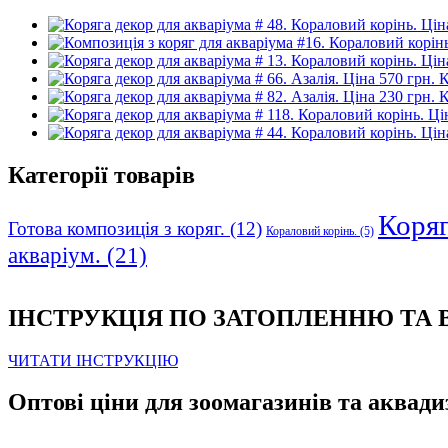
К
К
Категорії товарів
Коряга
Готова композиція з коряг.
(12)
Кораловий корінь.
(5)
акваріум.
(21)
ІНСТРУКЦІЯ ПО ЗАТОПЛЕННЮ ТА
ЧИТАТИ ІНСТРУКЦІЮ
Оптові ціни для зоомагазинів та аквади