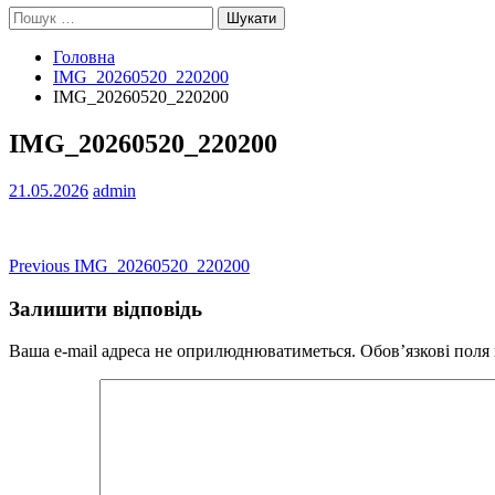
Пошук:
Головна
IMG_20260520_220200
IMG_20260520_220200
IMG_20260520_220200
21.05.2026
admin
Навігація
Previous
Previous
IMG_20260520_220200
post:
записів
Залишити відповідь
Ваша e-mail адреса не оприлюднюватиметься.
Обов’язкові поля