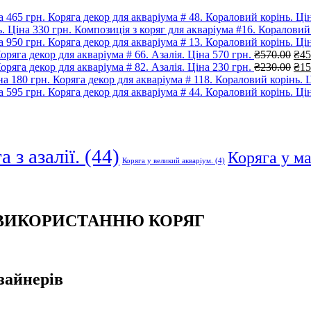
Коряга декор для акваріума # 48. Кораловий корінь. Цін
Композиція з коряг для акваріума #16. Кораловий 
Коряга декор для акваріума # 13. Кораловий корінь. Цін
Ори
оряга декор для акваріума # 66. Азалія. Ціна 570 грн.
₴
570.00
₴
45
цін
Ори
оряга декор для акваріума # 82. Азалія. Ціна 230 грн.
₴
230.00
₴
15
₴57
цін
Коряга декор для акваріума # 118. Кораловий корінь. Ц
₴23
Коряга декор для акваріума # 44. Кораловий корінь. Цін
 з азалії.
(44)
Коряга у м
Коряга у великий акваріум.
(4)
 ВИКОРИСТАННЮ КОРЯГ
зайнерів