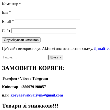
Коментар
*
Ім'я
*
Email
*
Сайт
Цей сайт використовує Akismet для зменшення спаму.
Дізнайтес
Пошук:
ЗАМОВИТИ КОРЯГИ:
Телефон / Viber / Telegram
Київстар +380979198057
или
koryagavakvariym@gmail.com
Товари зі знижкою!!!