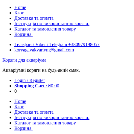
Skip
Home
to
Блог
content
Доставка та оплата
Інструкція по використанню коряги.
Каталог та замовлення товару.
Корзина.
Телефон / Viber / Telegram +380979198057
koryagavakvariym@gmail.com
Коряги для акваріума
Акваріумні коряги на будь-який смак.
Login / Register
Shopping Cart
/
₴
0.00
0
Home
Блог
Доставка та оплата
Інструкція по використанню коряги.
Каталог та замовлення товару.
Корзина.