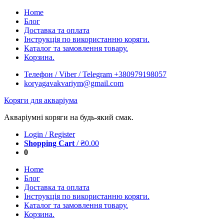
Skip
Home
to
Блог
content
Доставка та оплата
Інструкція по використанню коряги.
Каталог та замовлення товару.
Корзина.
Телефон / Viber / Telegram +380979198057
koryagavakvariym@gmail.com
Коряги для акваріума
Акваріумні коряги на будь-який смак.
Login / Register
Shopping Cart
/
₴
0.00
0
Home
Блог
Доставка та оплата
Інструкція по використанню коряги.
Каталог та замовлення товару.
Корзина.