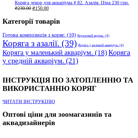
₴465.00.
₴355.00.
Коряга декор для акваріума # 82. Азалія. Ціна 230 грн.
Оригінальна
Поточна
₴
230.00
₴
150.00
ціна:
ціна:
₴230.00.
₴150.00.
Категорії товарів
Готова композиція з коряг.
(10)
Кораловий корінь.
(4)
Коряга з азалії.
(39)
Коряга у великий акваріум.
(4)
Коряга
Коряга у маленький акваріум.
(18)
у средній акваріум.
(21)
ІНСТРУКЦІЯ ПО ЗАТОПЛЕННЮ ТА
ВИКОРИСТАННЮ КОРЯГ
ЧИТАТИ ІНСТРУКЦІЮ
Оптові ціни для зоомагазинів та
аквадизайнерів