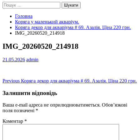
Пошук:
Головна
Коряга у маленький акваріум.
Коряга декор для акваріума # 69. Азалія. Ціна 220 грн.
IMG_20260520_214918
IMG_20260520_214918
21.05.2026
admin
Навігація
Previous
Previous
Коряга декор для акваріума # 69. Азалія. Ціна 220 грн.
post:
записів
Залишити відповідь
Ваша e-mail адреса не оприлюднюватиметься.
Обов’язкові
поля позначені
*
Коментар
*