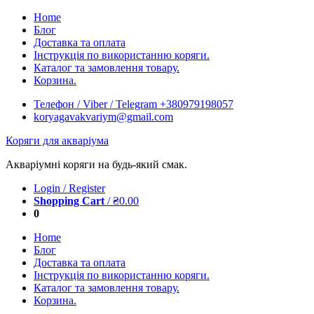
Skip
Home
to
Блог
content
Доставка та оплата
Інструкція по використанню коряги.
Каталог та замовлення товару.
Корзина.
Телефон / Viber / Telegram +380979198057
koryagavakvariym@gmail.com
Коряги для акваріума
Акваріумні коряги на будь-який смак.
Login / Register
Shopping Cart
/
₴
0.00
0
Home
Блог
Доставка та оплата
Інструкція по використанню коряги.
Каталог та замовлення товару.
Корзина.