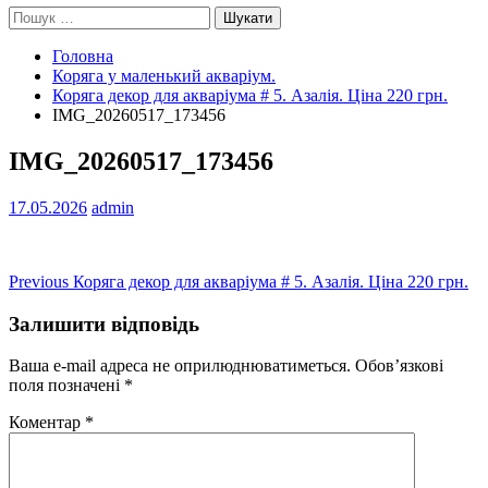
Пошук:
Головна
Коряга у маленький акваріум.
Коряга декор для акваріума # 5. Азалія. Ціна 220 грн.
IMG_20260517_173456
IMG_20260517_173456
17.05.2026
admin
Навігація
Previous
Previous
Коряга декор для акваріума # 5. Азалія. Ціна 220 грн.
post:
записів
Залишити відповідь
Ваша e-mail адреса не оприлюднюватиметься.
Обов’язкові
поля позначені
*
Коментар
*