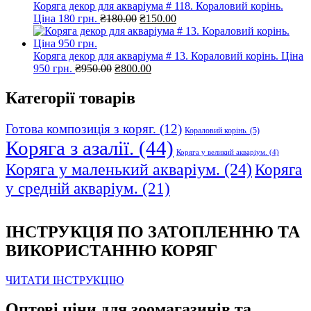
Коряга декор для акваріума # 118. Кораловий корінь.
Оригінальна
Поточна
Ціна 180 грн.
₴
180.00
₴
150.00
ціна:
ціна:
₴180.00.
₴150.00.
Коряга декор для акваріума # 13. Кораловий корінь. Ціна
Оригінальна
Поточна
950 грн.
₴
950.00
₴
800.00
ціна:
ціна:
₴950.00.
₴800.00.
Категорії товарів
Готова композиція з коряг.
(12)
Кораловий корінь.
(5)
Коряга з азалії.
(44)
Коряга у великий акваріум.
(4)
Коряга у маленький акваріум.
(24)
Коряга
у средній акваріум.
(21)
ІНСТРУКЦІЯ ПО ЗАТОПЛЕННЮ ТА
ВИКОРИСТАННЮ КОРЯГ
ЧИТАТИ ІНСТРУКЦІЮ
Оптові ціни для зоомагазинів та