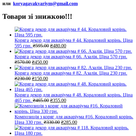
или
koryagavakvariym@gmail.com
Товари зі знижкою!!!
Коряга декор для акваріума # 44. Кораловий корінь. Ціна
Оригінальна
Поточна
595 грн.
₴
595.00
₴
480.00
ціна:
ціна:
₴595.00.
₴480.00.
Коряга декор для акваріума # 66. Азалія. Ціна 570 грн.
Оригінальна
Поточна
₴
570.00
₴
450.00
ціна:
ціна:
₴570.00.
₴450.00.
Коряга декор для акваріума # 82. Азалія. Ціна 230 грн.
Оригінальна
Поточна
₴
230.00
₴
150.00
ціна:
ціна:
₴230.00.
₴150.00.
Коряга декор для акваріума # 48. Кораловий корінь. Ціна
Оригінальна
Поточна
465 грн.
₴
465.00
₴
355.00
ціна:
ціна:
₴465.00.
₴355.00.
Композиція з коряг для акваріума #16. Кораловий корінь.
Оригінальна
Поточна
Ціна 330 грн.
₴
330.00
₴
285.00
ціна:
ціна:
₴330.00.
₴285.00.