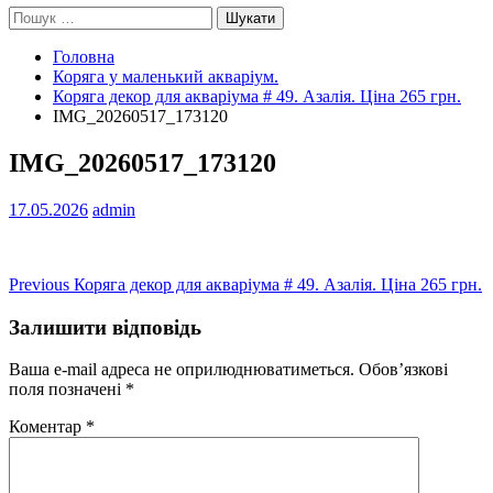
Пошук:
Головна
Коряга у маленький акваріум.
Коряга декор для акваріума # 49. Азалія. Ціна 265 грн.
IMG_20260517_173120
IMG_20260517_173120
17.05.2026
admin
Навігація
Previous
Previous
Коряга декор для акваріума # 49. Азалія. Ціна 265 грн.
post:
записів
Залишити відповідь
Ваша e-mail адреса не оприлюднюватиметься.
Обов’язкові
поля позначені
*
Коментар
*