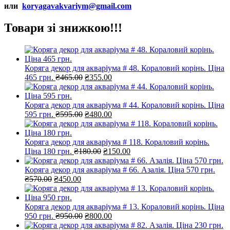
или
koryagavakvariym@gmail.com
Товари зі знижкою!!!
Коряга декор для акваріума # 48. Кораловий корінь. Ціна
Оригінальна
Поточна
465 грн.
₴
465.00
₴
355.00
ціна:
ціна:
₴465.00.
₴355.00.
Коряга декор для акваріума # 44. Кораловий корінь. Ціна
Оригінальна
Поточна
595 грн.
₴
595.00
₴
480.00
ціна:
ціна:
₴595.00.
₴480.00.
Коряга декор для акваріума # 118. Кораловий корінь.
Оригінальна
Поточна
Ціна 180 грн.
₴
180.00
₴
150.00
ціна:
ціна:
₴180.00.
₴150.00.
Коряга декор для акваріума # 66. Азалія. Ціна 570 грн.
Оригінальна
Поточна
₴
570.00
₴
450.00
ціна:
ціна:
₴570.00.
₴450.00.
Коряга декор для акваріума # 13. Кораловий корінь. Ціна
Оригінальна
Поточна
950 грн.
₴
950.00
₴
800.00
ціна:
ціна: