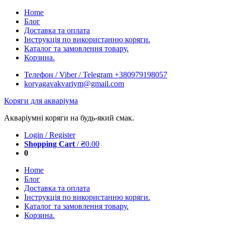
Skip
Home
to
Блог
content
Доставка та оплата
Інструкція по використанню коряги.
Каталог та замовлення товару.
Корзина.
Телефон / Viber / Telegram +380979198057
koryagavakvariym@gmail.com
Коряги для акваріума
Акваріумні коряги на будь-який смак.
Login / Register
Shopping Cart
/
₴
0.00
0
Home
Блог
Доставка та оплата
Інструкція по використанню коряги.
Каталог та замовлення товару.
Корзина.