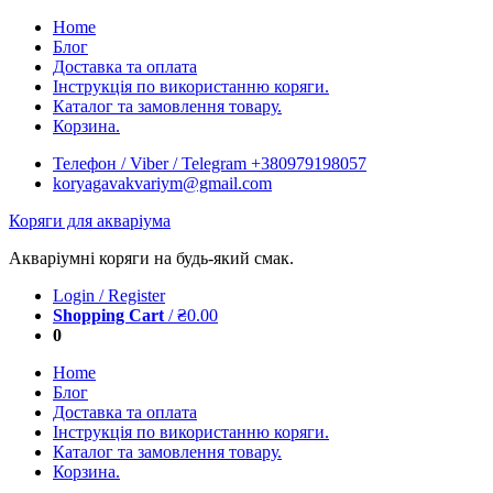
Skip
Home
to
Блог
content
Доставка та оплата
Інструкція по використанню коряги.
Каталог та замовлення товару.
Корзина.
Телефон / Viber / Telegram +380979198057
koryagavakvariym@gmail.com
Коряги для акваріума
Акваріумні коряги на будь-який смак.
Login / Register
Shopping Cart
/
₴
0.00
0
Home
Блог
Доставка та оплата
Інструкція по використанню коряги.
Каталог та замовлення товару.
Корзина.