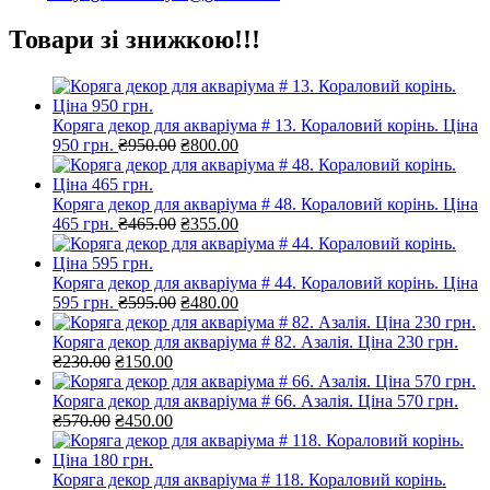
Товари зі знижкою!!!
Коряга декор для акваріума # 13. Кораловий корінь. Ціна
Оригінальна
Поточна
950 грн.
₴
950.00
₴
800.00
ціна:
ціна:
₴950.00.
₴800.00.
Коряга декор для акваріума # 48. Кораловий корінь. Ціна
Оригінальна
Поточна
465 грн.
₴
465.00
₴
355.00
ціна:
ціна:
₴465.00.
₴355.00.
Коряга декор для акваріума # 44. Кораловий корінь. Ціна
Оригінальна
Поточна
595 грн.
₴
595.00
₴
480.00
ціна:
ціна:
₴595.00.
₴480.00.
Коряга декор для акваріума # 82. Азалія. Ціна 230 грн.
Оригінальна
Поточна
₴
230.00
₴
150.00
ціна:
ціна:
₴230.00.
₴150.00.
Коряга декор для акваріума # 66. Азалія. Ціна 570 грн.
Оригінальна
Поточна
₴
570.00
₴
450.00
ціна:
ціна:
₴570.00.
₴450.00.
Коряга декор для акваріума # 118. Кораловий корінь.