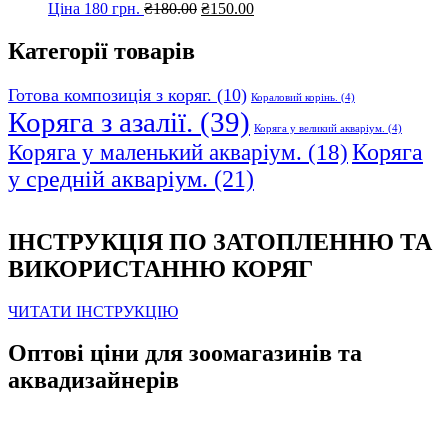
Оригінальна
Поточна
Ціна 180 грн.
₴
180.00
₴
150.00
ціна:
ціна:
₴180.00.
₴150.00.
Категорії товарів
Готова композиція з коряг.
(10)
Кораловий корінь.
(4)
Коряга з азалії.
(39)
Коряга у великий акваріум.
(4)
Коряга
Коряга у маленький акваріум.
(18)
у средній акваріум.
(21)
ІНСТРУКЦІЯ ПО ЗАТОПЛЕННЮ ТА
ВИКОРИСТАННЮ КОРЯГ
ЧИТАТИ ІНСТРУКЦІЮ
Оптові ціни для зоомагазинів та
аквадизайнерів