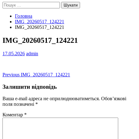
Пошук:
Головна
IMG_20260517_124221
IMG_20260517_124221
IMG_20260517_124221
17.05.2026
admin
Навігація
Previous
Previous
IMG_20260517_124221
post:
записів
Залишити відповідь
Ваша e-mail адреса не оприлюднюватиметься.
Обов’язкові
поля позначені
*
Коментар
*