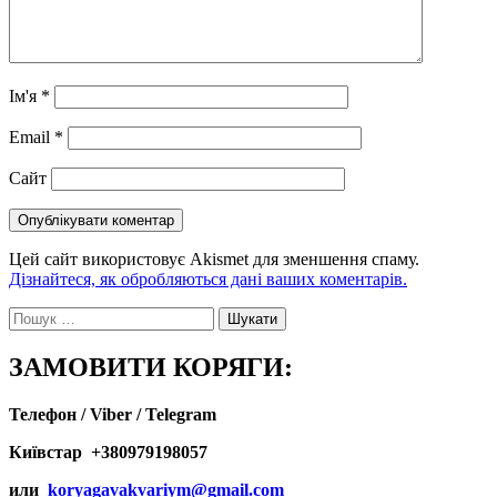
Ім'я
*
Email
*
Сайт
Цей сайт використовує Akismet для зменшення спаму.
Дізнайтеся, як обробляються дані ваших коментарів.
Пошук:
ЗАМОВИТИ КОРЯГИ:
Телефон / Viber / Telegram
Київстар +380979198057
или
koryagavakvariym@gmail.com