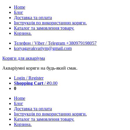
Skip
Home
to
Блог
content
Доставка та оплата
Інструкція по використанню коряги.
Каталог та замовлення товару.
Корзина.
Телефон / Viber / Telegram +380979198057
koryagavakvariym@gmail.com
Коряги для акваріума
Акваріумні коряги на будь-який смак.
Login / Register
Shopping Cart
/
₴
0.00
0
Home
Блог
Доставка та оплата
Інструкція по використанню коряги.
Каталог та замовлення товару.
Корзина.