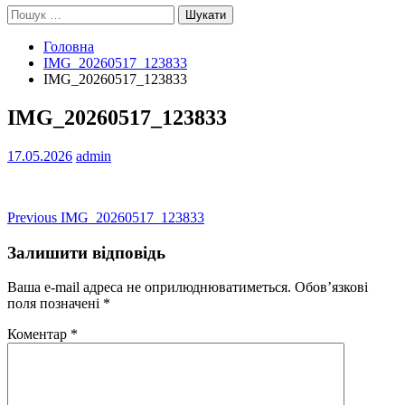
Пошук:
Головна
IMG_20260517_123833
IMG_20260517_123833
IMG_20260517_123833
17.05.2026
admin
Навігація
Previous
Previous
IMG_20260517_123833
post:
записів
Залишити відповідь
Ваша e-mail адреса не оприлюднюватиметься.
Обов’язкові
поля позначені
*
Коментар
*