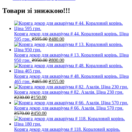
Товари зі знижкою!!!
Коряга декор для акваріума # 44. Кораловий корінь. Ціна
Оригінальна
Поточна
595 грн.
₴
595.00
₴
480.00
ціна:
ціна:
₴595.00.
₴480.00.
Коряга декор для акваріума # 13. Кораловий корінь. Ціна
Оригінальна
Поточна
950 грн.
₴
950.00
₴
800.00
ціна:
ціна:
₴950.00.
₴800.00.
Коряга декор для акваріума # 48. Кораловий корінь. Ціна
Оригінальна
Поточна
465 грн.
₴
465.00
₴
355.00
ціна:
ціна:
₴465.00.
₴355.00.
Коряга декор для акваріума # 82. Азалія. Ціна 230 грн.
Оригінальна
Поточна
₴
230.00
₴
150.00
ціна:
ціна:
₴230.00.
₴150.00.
Коряга декор для акваріума # 66. Азалія. Ціна 570 грн.
Оригінальна
Поточна
₴
570.00
₴
450.00
ціна:
ціна:
₴570.00.
₴450.00.
Коряга декор для акваріума # 118. Кораловий корінь.