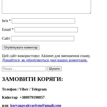
Ім'я
*
Email
*
Сайт
Цей сайт використовує Akismet для зменшення спаму.
Дізнайтеся, як обробляються дані ваших коментарів.
Пошук:
ЗАМОВИТИ КОРЯГИ:
Телефон / Viber / Telegram
Київстар +380979198057
или
koryagavakvariym@gmail.com