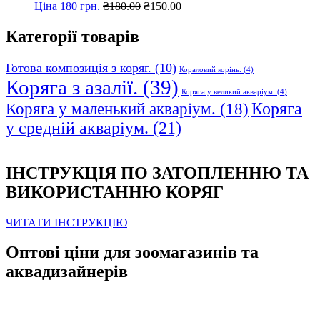
Оригінальна
Поточна
Ціна 180 грн.
₴
180.00
₴
150.00
ціна:
ціна:
₴180.00.
₴150.00.
Категорії товарів
Готова композиція з коряг.
(10)
Кораловий корінь.
(4)
Коряга з азалії.
(39)
Коряга у великий акваріум.
(4)
Коряга
Коряга у маленький акваріум.
(18)
у средній акваріум.
(21)
ІНСТРУКЦІЯ ПО ЗАТОПЛЕННЮ ТА
ВИКОРИСТАННЮ КОРЯГ
ЧИТАТИ ІНСТРУКЦІЮ
Оптові ціни для зоомагазинів та
аквадизайнерів