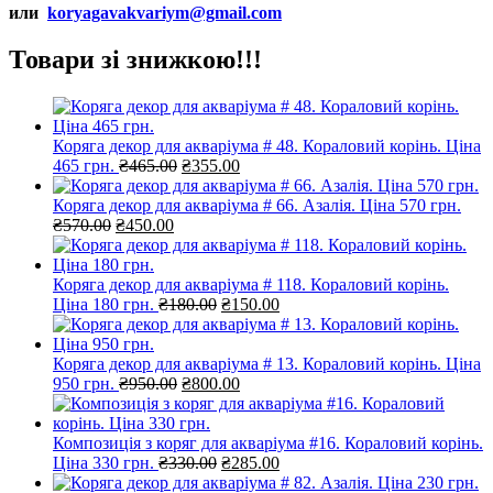
или
koryagavakvariym@gmail.com
Товари зі знижкою!!!
Коряга декор для акваріума # 48. Кораловий корінь. Ціна
Оригінальна
Поточна
465 грн.
₴
465.00
₴
355.00
ціна:
ціна:
₴465.00.
₴355.00.
Коряга декор для акваріума # 66. Азалія. Ціна 570 грн.
Оригінальна
Поточна
₴
570.00
₴
450.00
ціна:
ціна:
₴570.00.
₴450.00.
Коряга декор для акваріума # 118. Кораловий корінь.
Оригінальна
Поточна
Ціна 180 грн.
₴
180.00
₴
150.00
ціна:
ціна:
₴180.00.
₴150.00.
Коряга декор для акваріума # 13. Кораловий корінь. Ціна
Оригінальна
Поточна
950 грн.
₴
950.00
₴
800.00
ціна:
ціна:
₴950.00.
₴800.00.
Композиція з коряг для акваріума #16. Кораловий корінь.
Оригінальна
Поточна
Ціна 330 грн.
₴
330.00
₴
285.00
ціна:
ціна: