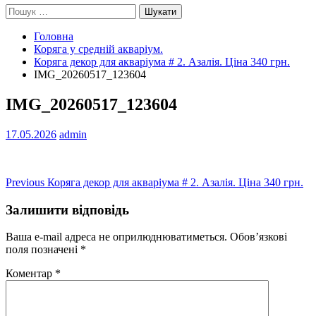
Пошук:
Головна
Коряга у средній акваріум.
Коряга декор для акваріума # 2. Азалія. Ціна 340 грн.
IMG_20260517_123604
IMG_20260517_123604
17.05.2026
admin
Навігація
Previous
Previous
Коряга декор для акваріума # 2. Азалія. Ціна 340 грн.
post:
записів
Залишити відповідь
Ваша e-mail адреса не оприлюднюватиметься.
Обов’язкові
поля позначені
*
Коментар
*