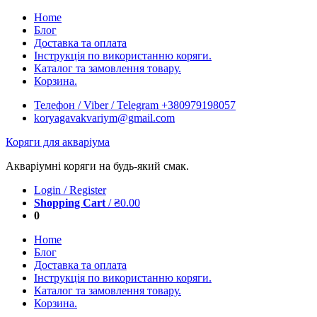
Skip
Home
to
Блог
content
Доставка та оплата
Інструкція по використанню коряги.
Каталог та замовлення товару.
Корзина.
Телефон / Viber / Telegram +380979198057
koryagavakvariym@gmail.com
Коряги для акваріума
Акваріумні коряги на будь-який смак.
Login / Register
Shopping Cart
/
₴
0.00
0
Home
Блог
Доставка та оплата
Інструкція по використанню коряги.
Каталог та замовлення товару.
Корзина.