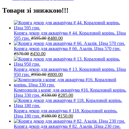
Товари зі знижкою!!!
Коряга декор для акваріума # 44. Кораловий корінь. Ціна
Оригінальна
Поточна
595 грн.
₴
595.00
₴
480.00
ціна:
ціна:
₴595.00.
₴480.00.
Коряга декор для акваріума # 66. Азалія. Ціна 570 грн.
Оригінальна
Поточна
₴
570.00
₴
450.00
ціна:
ціна:
₴570.00.
₴450.00.
Коряга декор для акваріума # 13. Кораловий корінь. Ціна
Оригінальна
Поточна
950 грн.
₴
950.00
₴
800.00
ціна:
ціна:
₴950.00.
₴800.00.
Композиція з коряг для акваріума #16. Кораловий корінь.
Оригінальна
Поточна
Ціна 330 грн.
₴
330.00
₴
285.00
ціна:
ціна:
₴330.00.
₴285.00.
Коряга декор для акваріума # 118. Кораловий корінь.
Оригінальна
Поточна
Ціна 180 грн.
₴
180.00
₴
150.00
ціна:
ціна:
₴180.00.
₴150.00.
Коряга декор для акваріума # 82. Азалія. Ціна 230 грн.