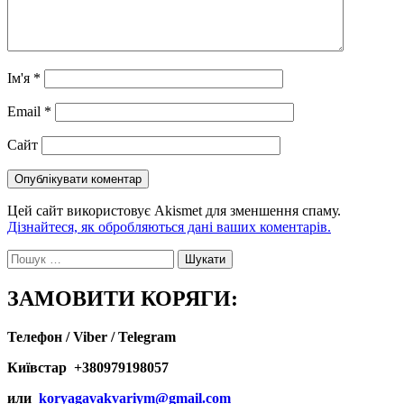
Ім'я
*
Email
*
Сайт
Цей сайт використовує Akismet для зменшення спаму.
Дізнайтеся, як обробляються дані ваших коментарів.
Пошук:
ЗАМОВИТИ КОРЯГИ:
Телефон / Viber / Telegram
Київстар +380979198057
или
koryagavakvariym@gmail.com