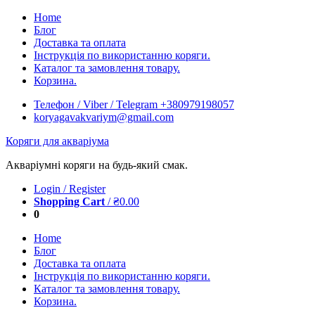
Skip
Home
to
Блог
content
Доставка та оплата
Інструкція по використанню коряги.
Каталог та замовлення товару.
Корзина.
Телефон / Viber / Telegram +380979198057
koryagavakvariym@gmail.com
Коряги для акваріума
Акваріумні коряги на будь-який смак.
Login / Register
Shopping Cart
/
₴
0.00
0
Home
Блог
Доставка та оплата
Інструкція по використанню коряги.
Каталог та замовлення товару.
Корзина.