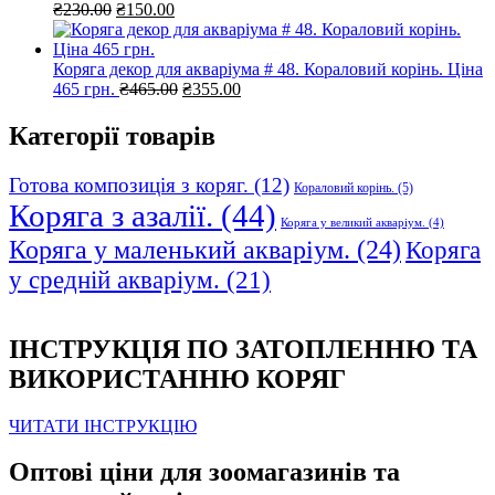
Оригінальна
Поточна
₴
230.00
₴
150.00
ціна:
ціна:
₴230.00.
₴150.00.
Коряга декор для акваріума # 48. Кораловий корінь. Ціна
Оригінальна
Поточна
465 грн.
₴
465.00
₴
355.00
ціна:
ціна:
₴465.00.
₴355.00.
Категорії товарів
Готова композиція з коряг.
(12)
Кораловий корінь.
(5)
Коряга з азалії.
(44)
Коряга у великий акваріум.
(4)
Коряга у маленький акваріум.
(24)
Коряга
у средній акваріум.
(21)
ІНСТРУКЦІЯ ПО ЗАТОПЛЕННЮ ТА
ВИКОРИСТАННЮ КОРЯГ
ЧИТАТИ ІНСТРУКЦІЮ
Оптові ціни для зоомагазинів та