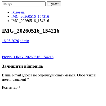
Пошук:
Головна
IMG_20260516_154216
IMG_20260516_154216
IMG_20260516_154216
16.05.2026
admin
Навігація
Previous
Previous
IMG_20260516_154216
post:
записів
Залишити відповідь
Ваша e-mail адреса не оприлюднюватиметься.
Обов’язкові
поля позначені
*
Коментар
*