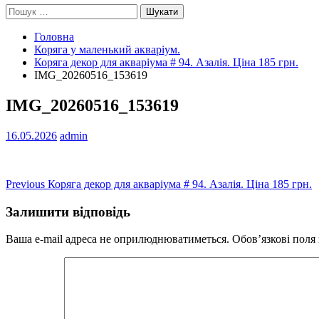
Пошук:
Головна
Коряга у маленький акваріум.
Коряга декор для акваріума # 94. Азалія. Ціна 185 грн.
IMG_20260516_153619
IMG_20260516_153619
16.05.2026
admin
Навігація
Previous
Previous
Коряга декор для акваріума # 94. Азалія. Ціна 185 грн.
post:
записів
Залишити відповідь
Ваша e-mail адреса не оприлюднюватиметься.
Обов’язкові поля