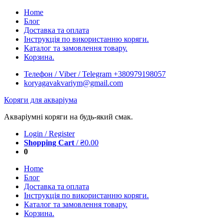
Skip
Home
to
Блог
content
Доставка та оплата
Інструкція по використанню коряги.
Каталог та замовлення товару.
Корзина.
Телефон / Viber / Telegram +380979198057
koryagavakvariym@gmail.com
Коряги для акваріума
Акваріумні коряги на будь-який смак.
Login / Register
Shopping Cart
/
₴
0.00
0
Home
Блог
Доставка та оплата
Інструкція по використанню коряги.
Каталог та замовлення товару.
Корзина.