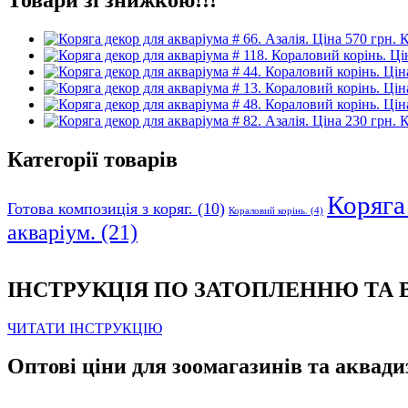
К
К
Категорії товарів
Коряга 
Готова композиція з коряг.
(10)
Кораловий корінь.
(4)
акваріум.
(21)
ІНСТРУКЦІЯ ПО ЗАТОПЛЕННЮ ТА
ЧИТАТИ ІНСТРУКЦІЮ
Оптові ціни для зоомагазинів та аквади