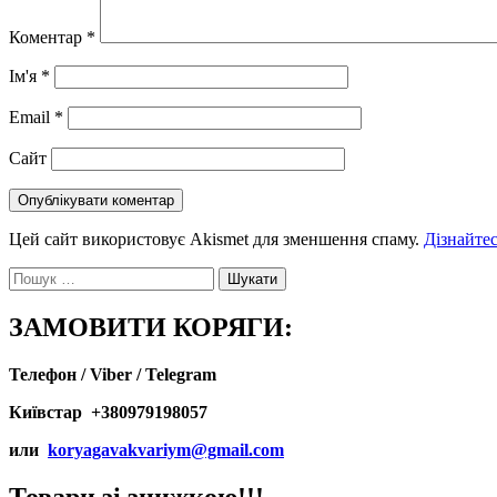
Коментар
*
Ім'я
*
Email
*
Сайт
Цей сайт використовує Akismet для зменшення спаму.
Дізнайтес
Пошук:
ЗАМОВИТИ КОРЯГИ:
Телефон / Viber / Telegram
Київстар +380979198057
или
koryagavakvariym@gmail.com
Товари зі знижкою!!!