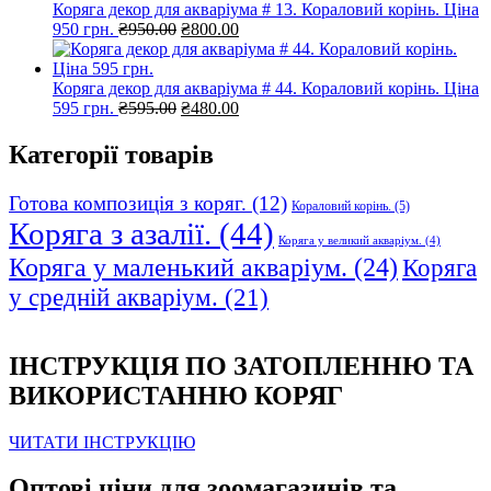
Коряга декор для акваріума # 13. Кораловий корінь. Ціна
Оригінальна
Поточна
950 грн.
₴
950.00
₴
800.00
ціна:
ціна:
₴950.00.
₴800.00.
Коряга декор для акваріума # 44. Кораловий корінь. Ціна
Оригінальна
Поточна
595 грн.
₴
595.00
₴
480.00
ціна:
ціна:
₴595.00.
₴480.00.
Категорії товарів
Готова композиція з коряг.
(12)
Кораловий корінь.
(5)
Коряга з азалії.
(44)
Коряга у великий акваріум.
(4)
Коряга у маленький акваріум.
(24)
Коряга
у средній акваріум.
(21)
ІНСТРУКЦІЯ ПО ЗАТОПЛЕННЮ ТА
ВИКОРИСТАННЮ КОРЯГ
ЧИТАТИ ІНСТРУКЦІЮ
Оптові ціни для зоомагазинів та