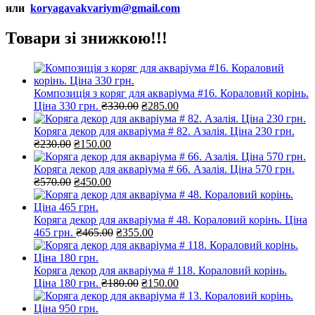
или
koryagavakvariym@gmail.com
Товари зі знижкою!!!
Композиція з коряг для акваріума #16. Кораловий корінь.
Оригінальна
Поточна
Ціна 330 грн.
₴
330.00
₴
285.00
ціна:
ціна:
₴330.00.
₴285.00.
Коряга декор для акваріума # 82. Азалія. Ціна 230 грн.
Оригінальна
Поточна
₴
230.00
₴
150.00
ціна:
ціна:
₴230.00.
₴150.00.
Коряга декор для акваріума # 66. Азалія. Ціна 570 грн.
Оригінальна
Поточна
₴
570.00
₴
450.00
ціна:
ціна:
₴570.00.
₴450.00.
Коряга декор для акваріума # 48. Кораловий корінь. Ціна
Оригінальна
Поточна
465 грн.
₴
465.00
₴
355.00
ціна:
ціна:
₴465.00.
₴355.00.
Коряга декор для акваріума # 118. Кораловий корінь.
Оригінальна
Поточна
Ціна 180 грн.
₴
180.00
₴
150.00
ціна:
ціна:
₴180.00.
₴150.00.