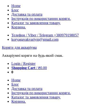
Skip
Home
to
Блог
content
Доставка та оплата
Інструкція по використанню коряги.
Каталог та замовлення товару.
Корзина.
Телефон / Viber / Telegram +380979198057
koryagavakvariym@gmail.com
Коряги для акваріума
Акваріумні коряги на будь-який смак.
Login / Register
Shopping Cart
/
₴
0.00
0
Home
Блог
Доставка та оплата
Інструкція по використанню коряги.
Каталог та замовлення товару.
Корзина.