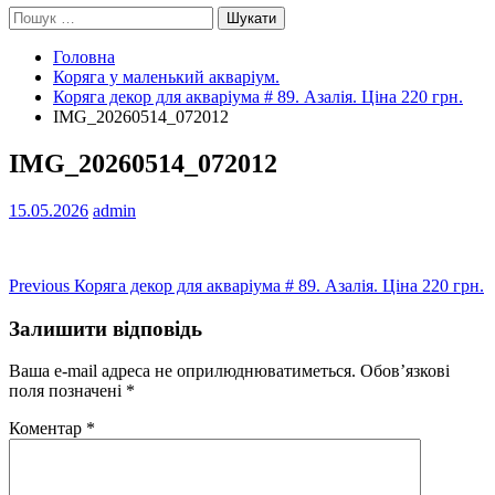
Пошук:
Головна
Коряга у маленький акваріум.
Коряга декор для акваріума # 89. Азалія. Ціна 220 грн.
IMG_20260514_072012
IMG_20260514_072012
15.05.2026
admin
Навігація
Previous
Previous
Коряга декор для акваріума # 89. Азалія. Ціна 220 грн.
post:
записів
Залишити відповідь
Ваша e-mail адреса не оприлюднюватиметься.
Обов’язкові
поля позначені
*
Коментар
*