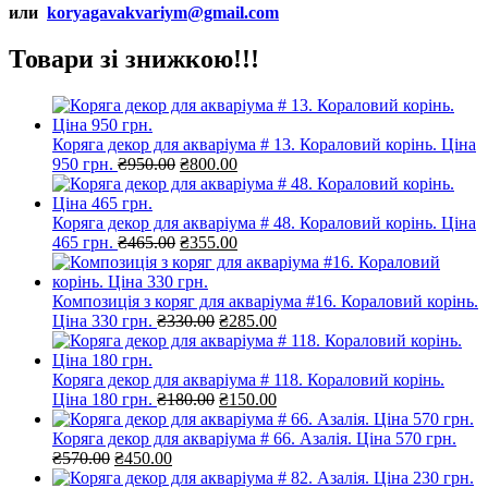
или
koryagavakvariym@gmail.com
Товари зі знижкою!!!
Коряга декор для акваріума # 13. Кораловий корінь. Ціна
Оригінальна
Поточна
950 грн.
₴
950.00
₴
800.00
ціна:
ціна:
₴950.00.
₴800.00.
Коряга декор для акваріума # 48. Кораловий корінь. Ціна
Оригінальна
Поточна
465 грн.
₴
465.00
₴
355.00
ціна:
ціна:
₴465.00.
₴355.00.
Композиція з коряг для акваріума #16. Кораловий корінь.
Оригінальна
Поточна
Ціна 330 грн.
₴
330.00
₴
285.00
ціна:
ціна:
₴330.00.
₴285.00.
Коряга декор для акваріума # 118. Кораловий корінь.
Оригінальна
Поточна
Ціна 180 грн.
₴
180.00
₴
150.00
ціна:
ціна:
₴180.00.
₴150.00.
Коряга декор для акваріума # 66. Азалія. Ціна 570 грн.
Оригінальна
Поточна
₴
570.00
₴
450.00
ціна:
ціна: