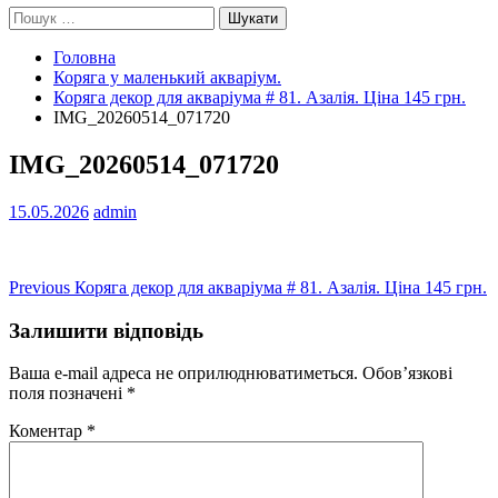
Пошук:
Головна
Коряга у маленький акваріум.
Коряга декор для акваріума # 81. Азалія. Ціна 145 грн.
IMG_20260514_071720
IMG_20260514_071720
15.05.2026
admin
Навігація
Previous
Previous
Коряга декор для акваріума # 81. Азалія. Ціна 145 грн.
post:
записів
Залишити відповідь
Ваша e-mail адреса не оприлюднюватиметься.
Обов’язкові
поля позначені
*
Коментар
*