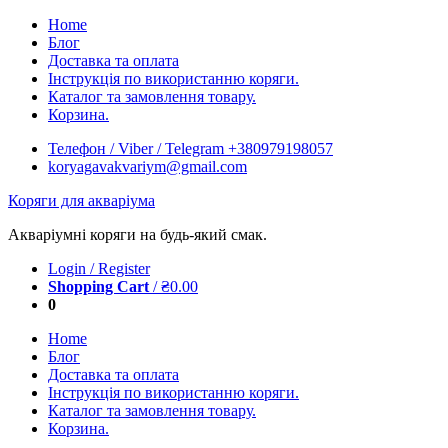
Skip
Home
to
Блог
content
Доставка та оплата
Інструкція по використанню коряги.
Каталог та замовлення товару.
Корзина.
Телефон / Viber / Telegram +380979198057
koryagavakvariym@gmail.com
Коряги для акваріума
Акваріумні коряги на будь-який смак.
Login / Register
Shopping Cart
/
₴
0.00
0
Home
Блог
Доставка та оплата
Інструкція по використанню коряги.
Каталог та замовлення товару.
Корзина.