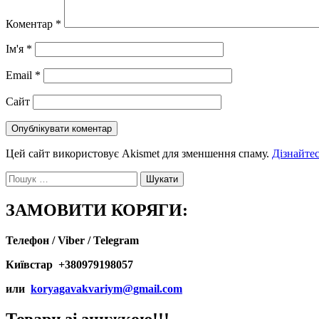
Коментар
*
Ім'я
*
Email
*
Сайт
Цей сайт використовує Akismet для зменшення спаму.
Дізнайтес
Пошук:
ЗАМОВИТИ КОРЯГИ:
Телефон / Viber / Telegram
Київстар +380979198057
или
koryagavakvariym@gmail.com
Товари зі знижкою!!!