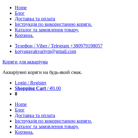
Skip
Home
to
Блог
content
Доставка та оплата
Інструкція по використанню коряги.
Каталог та замовлення товару.
Корзина.
Телефон / Viber / Telegram +380979198057
koryagavakvariym@gmail.com
Коряги для акваріума
Акваріумні коряги на будь-який смак.
Login / Register
Shopping Cart
/
₴
0.00
0
Home
Блог
Доставка та оплата
Інструкція по використанню коряги.
Каталог та замовлення товару.
Корзина.