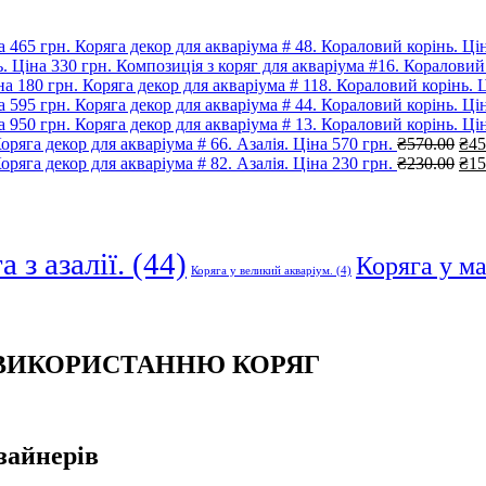
Коряга декор для акваріума # 48. Кораловий корінь. Цін
Композиція з коряг для акваріума #16. Кораловий 
Коряга декор для акваріума # 118. Кораловий корінь. Ц
Коряга декор для акваріума # 44. Кораловий корінь. Цін
Коряга декор для акваріума # 13. Кораловий корінь. Цін
Ори
оряга декор для акваріума # 66. Азалія. Ціна 570 грн.
₴
570.00
₴
45
цін
Ори
оряга декор для акваріума # 82. Азалія. Ціна 230 грн.
₴
230.00
₴
15
₴57
цін
₴23
 з азалії.
(44)
Коряга у м
Коряга у великий акваріум.
(4)
 ВИКОРИСТАННЮ КОРЯГ
зайнерів