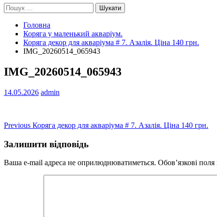
Пошук:
Головна
Коряга у маленький акваріум.
Коряга декор для акваріума # 7. Азалія. Ціна 140 грн.
IMG_20260514_065943
IMG_20260514_065943
14.05.2026
admin
Навігація
Previous
Previous
Коряга декор для акваріума # 7. Азалія. Ціна 140 грн.
post:
записів
Залишити відповідь
Ваша e-mail адреса не оприлюднюватиметься.
Обов’язкові поля