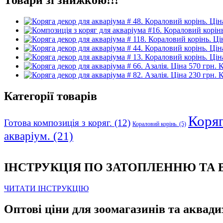
К
К
Категорії товарів
Коряга
Готова композиція з коряг.
(12)
Кораловий корінь.
(5)
акваріум.
(21)
ІНСТРУКЦІЯ ПО ЗАТОПЛЕННЮ ТА
ЧИТАТИ ІНСТРУКЦІЮ
Оптові ціни для зоомагазинів та аквади