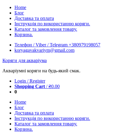
Skip
Home
to
Блог
content
Доставка та оплата
Інструкція по використанню коряги.
Каталог та замовлення товару.
Корзина.
Телефон / Viber / Telegram +380979198057
koryagavakvariym@gmail.com
Коряги для акваріума
Акваріумні коряги на будь-який смак.
Login / Register
Shopping Cart
/
₴
0.00
0
Home
Блог
Доставка та оплата
Інструкція по використанню коряги.
Каталог та замовлення товару.
Корзина.