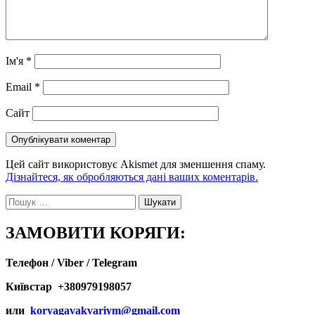
Ім'я
*
Email
*
Сайт
Цей сайт використовує Akismet для зменшення спаму.
Дізнайтеся, як обробляються дані ваших коментарів.
Пошук:
ЗАМОВИТИ КОРЯГИ:
Телефон / Viber / Telegram
Київстар +380979198057
или
koryagavakvariym@gmail.com